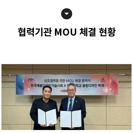
arrow_drop_down_circle
협력기관 MOU 체결 현황